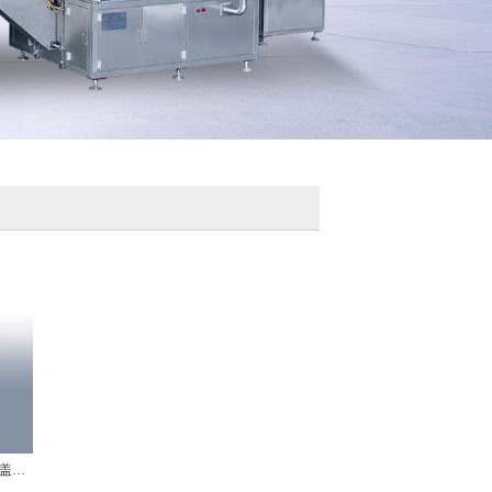
口服液软安瓶上开盖装盒机/塑料安瓿上开盖装盒机