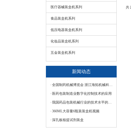
共 
医疗器械装盒机系列
食品装盒机系列
低压电器装盒机系列
化妆品装盒机系列
五金装盒机系列
新闻动态
全‮制国‬药‮械机‬博览会 浙‮海江‬拓机械‮技科‬诚‮您邀‬莅临！
医药包装制造业数字化控制技术的应用
我国药品包装机械行业的技术水平的发展趋势
360ML大容量6瓶装装盒机视频
深孔板核提试剂装盒