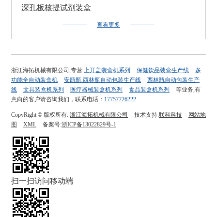
深孔板核提试剂装盒
查看更多
浙江海拓机械有限公司,专营
上开盖装盒机系列
保健饮品装盒生产线
多
功能全自动装盒机
安瓿瓶 西林瓶自动包装生产线
西林瓶自动包装生产
线
文具装盒机系列
医疗器械装盒机系列
食品装盒机系列
等业务,有
意向的客户请咨询我们，联系电话：
17757726222
CopyRight © 版权所有:
浙江海拓机械有限公司
技术支持:
联科科技
网站地
图
XML
备案号:
浙ICP备13022829号-1
扫一扫访问移动端