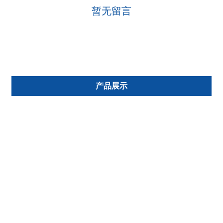
暂无留言
产品展示
上开盖装盒机系列
保健饮品装盒生产线
多功能全自动装盒机
安瓿瓶 西林瓶自动包装生产线
西林瓶自动包装生产线